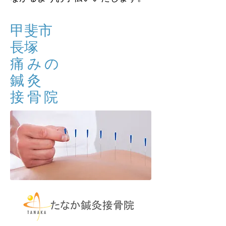
甲斐市
長塚
痛みの
​鍼灸
接骨院