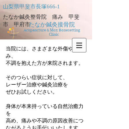
​山梨県甲斐市長塚666-1
たなか鍼灸整骨院 痛み 甲斐
市 甲府市
たなか鍼灸接骨院
Acupancture＆Mox Bonesetting
Clinic
当院には、さまざまな外傷や痛
み、
不調を抱えた方が来院されます。
そのつらい症状に対して、
レーザー治療や鍼灸治療を
ぜひお試しください。
身体が本来持っている自然治癒力
を
高め、痛みや不調の原因改善につ
ながるようお手伝いいたします。