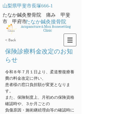
​山梨県甲斐市長塚666-1
たなか鍼灸整骨院 痛み 甲斐
市 甲府市
たなか鍼灸接骨院
Acupancture＆Mox Bonesetting
Clinic
< Back
保険診療料金改定のお知
らせ
令和８年７月１日より、柔道整復療養
費の料金改定に伴い、
患者様の窓口負担額が変更となりま
す。
また、保険制度上、月初めの保険資格
確認時や、３か月ごとの
負傷原因・施術継続理由等の確認時に